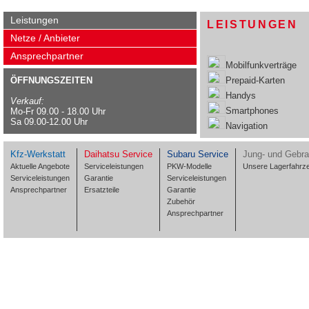
Leistungen
LEISTUNGEN
Netze / Anbieter
Ansprechpartner
Mobilfunkverträge
ÖFFNUNGSZEITEN
Prepaid-Karten
Handys
Verkauf:
Smartphones
Mo-Fr 09.00 - 18.00 Uhr
Sa 09.00-12.00 Uhr
Navigation
Kfz-Werkstatt
Daihatsu Service
Subaru Service
Jung- und Gebr
Aktuelle Angebote
Serviceleistungen
PKW-Modelle
Unsere Lagerfahrz
Serviceleistungen
Garantie
Serviceleistungen
Ansprechpartner
Ersatzteile
Garantie
Zubehör
Ansprechpartner